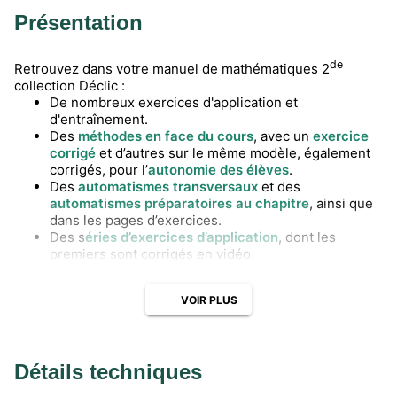
Présentation
de
Retrouvez dans votre manuel de mathématiques 2
collection Déclic :
De nombreux exercices d'application et
d'entraînement.
Des
méthodes en face du cours
, avec un
exercice
corrigé
et d’autres sur le même modèle, également
corrigés, pour l’
autonomie des élèves
.
Des
automatismes transversaux
et des
automatismes préparatoires au chapitre
, ainsi que
dans les pages d’exercices.
Des s
éries d’exercices d’application
, dont les
premiers sont corrigés en vidéo.
Des
bilans chronométrés
et des
exercices
d’approfondissement
.
VOIR PLUS
Des
exercices interactifs
sur toutes les notions de
cours.
Détails techniques