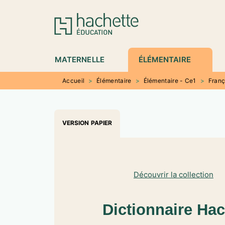
MENU
RECHERCHE
CONTENU
P
MATERNELLE
ÉLÉMENTAIRE
Accueil
>
Élémentaire
>
Élémentaire - Ce1
>
Franç
VERSION PAPIER
Découvrir la collection
Dictionnaire Hac