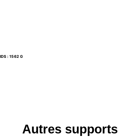
IDS
:
1562 G
Autres supports