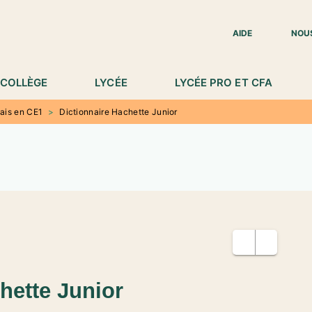
IED DE PAGE
AIDE
NOU
COLLÈGE
LYCÉE
LYCÉE PRO ET CFA
ais en CE1
>
Dictionnaire Hachette Junior
hette Junior