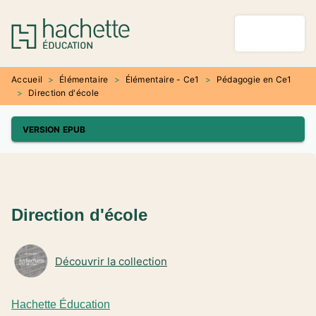
MENU
RECHERCHE
CONTENU
PIED DE PAGE
Accueil
>
Élémentaire
>
Élémentaire - Ce1
>
Pédagogie en Ce1
>
Direction d'école
VERSION EPUB
Direction d'école
Découvrir la collection
Hachette Éducation