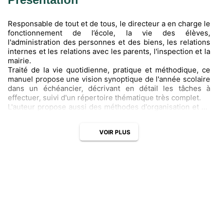
Responsable de tout et de tous, le directeur a en charge le
fonctionnement de l’école, la vie des élèves,
l'administration des personnes et des biens, les relations
internes et les relations avec les parents, l'inspection et la
mairie.
Traité de la vie quotidienne, pratique et méthodique, ce
manuel propose une vision synoptique de l'année scolaire
dans un échéancier, décrivant en détail les tâches à
effectuer, suivi d'un répertoire thématique très complet.
L'auteur propose aussi des méthodes d'organisation et de
travail, simples et éprouvées par son expérience de la
direction d'école, pour aplanir les difficultés quotidiennes.
VOIR PLUS
Un outil de référence, entièrement revu et mis à jour, pour
assister le directeur d'école dans son travail au quotidien.
Points forts
– Un livre complet qui aborde tous les aspects de la
direction d’école
– Un échéancier pour toute l’année suivi d’un répertoire
thématique de fiches
– Toute l’organisation matérielle nécessaire à la mise en