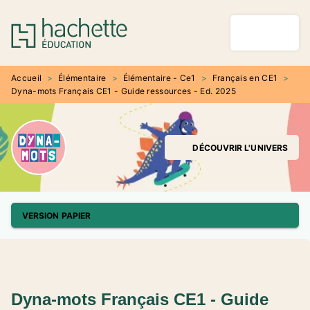
MENU
RECHERCHE
CONTENU
PIED DE PAGE
Accueil
>
Élémentaire
>
Élémentaire - Ce1
>
Français en CE1
>
Dyna-mots Français CE1 - Guide ressources - Ed. 2025
DÉCOUVRIR L'UNIVERS
VERSION PAPIER
Dyna-mots Français CE1 - Guide