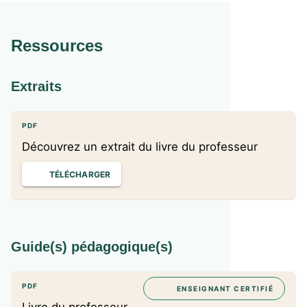
numérique sur les choix de l'organisation
Mission 2 : Distinguer les différents types de
productive
contrat de travail
Mission 3 : Différencier les statuts de salarié et
Ressources
d'indépendant
Question 8 : Pourquoi se former tout au long de la
vie ?
Mission 1 : Repérer les enjeux de la formation
Extraits
tout au long de la vie pour l’individu et pour
l’entreprise
Mission 2 : Identifier les modalités de formation
PDF
Découvrez un extrait du livre du professeur
TÉLÉCHARGER
Guide(s) pédagogique(s)
PDF
ENSEIGNANT CERTIFIÉ