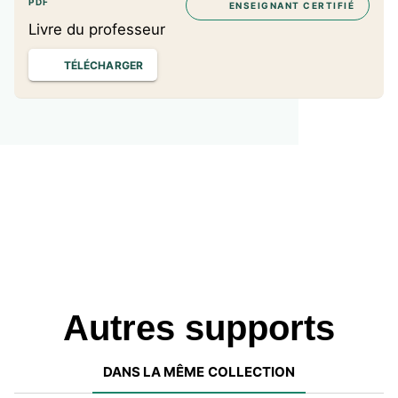
données personnelles
PDF
ENSEIGNANT CERTIFIÉ
Livre du professeur
Vers le Bac n°2
TÉLÉCHARGER
Méthodes
Outils
Le projet
Lexique
Autres supports
DANS LA MÊME COLLECTION