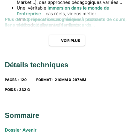
Market...), des approches pédagogiques variées…
Une véritable
immersion dans le monde de
l’entreprise
: cas réels, vidéos métier.
Plus de 120 ressources numériques : podcasts de cours,
Une
préparation progressive à l’examen
:
liens vidéos, quiz interactifs, flashcards…
méthodologie, entraînements…
Un suivi personnel du projet de l’élève
en Bac Pro
et post-bac grâce aux pages « Mon point orientation
VOIR PLUS
» (1 par module du programme) et au Dossier Avenir.
Détails techniques
PAGES
:
120
FORMAT
:
210MM X 297MM
POIDS
:
332 G
Sommaire
Dossier Avenir