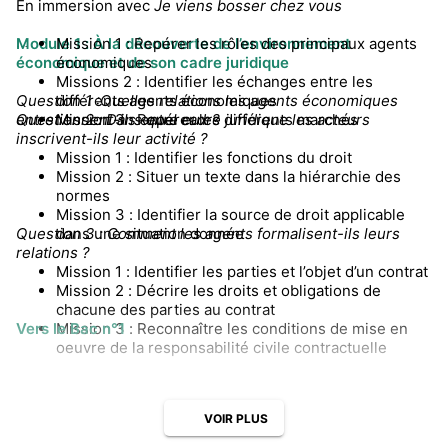
En immersion avec
Je viens bosser chez vous
Module 1 : À la découverte de l’environnement
Mission 1 : Repérer les rôles des principaux agents
économique et de son cadre juridique
économiques
Missions 2 : Identifier les échanges entre les
Question 1
différents agents économiques
:Quelles relations les agents économiques
entretiennent-ils entre eux ?
Question 2 : Dans quel cadre juridique les acteurs
Mission 3 : Repérer les différents marchés
inscrivent-ils leur activité ?
Mission 1 : Identifier les fonctions du droit
Mission 2 : Situer un texte dans la hiérarchie des
normes
Mission 3 : Identifier la source de droit applicable
Question 3 : Comment les agents formalisent-ils leurs
dans une situation donnée
relations ?
Mission 1 : Identifier les parties et l’objet d’un contrat
Mission 2 : Décrire les droits et obligations de
chacune des parties au contrat
Vers le Bac n°1
Mission 3 : Reconnaître les conditions de mise en
oeuvre de la responsabilité civile contractuelle
Module 2 : La consommation : quels choix pour les
ménages ?
VOIR PLUS
Question 4 : Quelles sont les principales tendances de