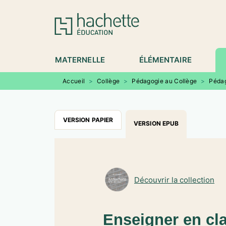
MENU
RECHERCHE
CONTENU
P
MATERNELLE
ÉLÉMENTAIRE
Accueil
>
Collège
>
Pédagogie au Collège
>
Pédag
VERSION PAPIER
VERSION EPUB
Découvrir la collection
Enseigner en cl