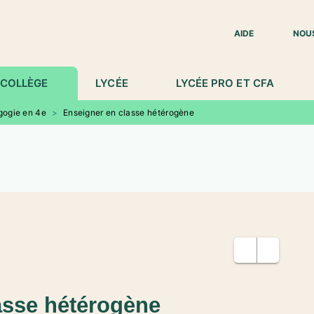
IED DE PAGE
AIDE
NOU
COLLÈGE
LYCÉE
LYCÉE PRO ET CFA
ogie en 4e
>
Enseigner en classe hétérogène
asse hétérogène