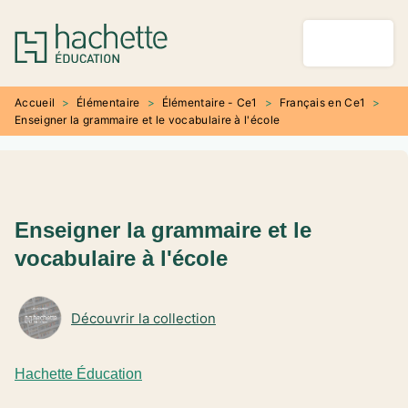
MENU
RECHERCHE
CONTENU
PIED DE PAGE
Accueil
>
Élémentaire
>
Élémentaire - Ce1
>
Français en Ce1
>
Enseigner la grammaire et le vocabulaire à l'école
Enseigner la grammaire et le
vocabulaire à l'école
Découvrir la collection
Hachette Éducation