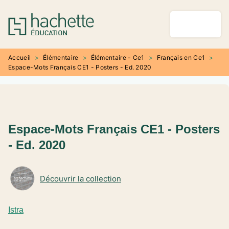
MENU
RECHERCHE
CONTENU
PIED DE PAGE
Accueil
>
Élémentaire
>
Élémentaire - Ce1
>
Français en Ce1
>
Espace-Mots Français CE1 - Posters - Ed. 2020
Espace-Mots Français CE1 - Posters
- Ed. 2020
Découvrir la collection
Istra