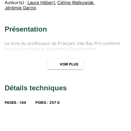
Auteur(s) :
Laure Hébert
,
Céline Walkowiak
,
Jérémie Garcio
Présentation
Le livre du professeur de Français 2de Bac Pro contient
tous les corrigés et des pistes d'exploitation.
VOIR PLUS
Détails techniques
PAGES
:
144
POIDS
:
257 G