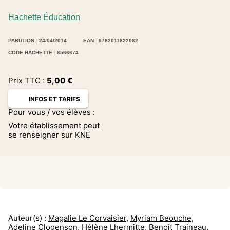
Hachette Éducation
PARUTION : 24/04/2014
EAN : 9782011822062
CODE HACHETTE : 6566674
Prix TTC :
5,00
€
INFOS ET TARIFS
Pour vous / vos élèves :
Votre établissement peut
se renseigner sur KNE
Auteur(s) :
Magalie Le Corvaisier
,
Myriam Beouche
,
Adeline Clogenson
,
Hélène Lhermitte
,
Benoît Traineau
,