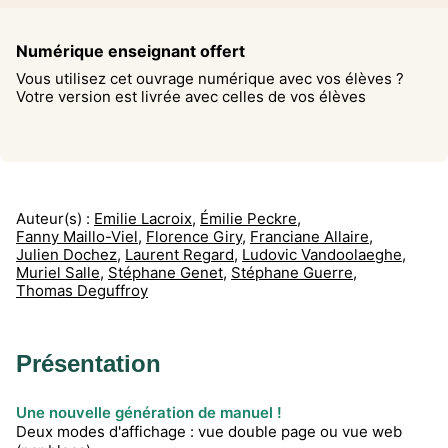
Numérique enseignant offert
Vous utilisez cet ouvrage numérique avec vos élèves ?
Votre version est livrée avec celles de vos élèves
Auteur(s) :
Emilie Lacroix
,
Émilie Peckre
,
Fanny Maillo-Viel
,
Florence Giry
,
Franciane Allaire
,
Julien Dochez
,
Laurent Regard
,
Ludovic Vandoolaeghe
,
Muriel Salle
,
Stéphane Genet
,
Stéphane Guerre
,
Thomas Deguffroy
Présentation
Une nouvelle génération de manuel !
Deux modes d'affichage : vue double page ou vue web