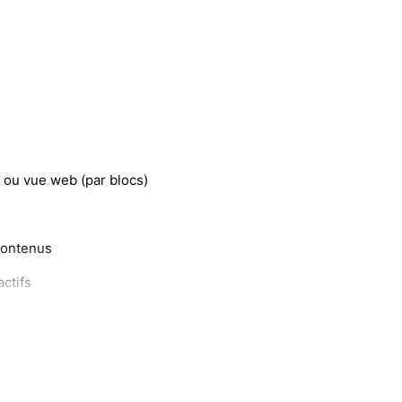
 ou vue web (par blocs)
 contenus
ctifs