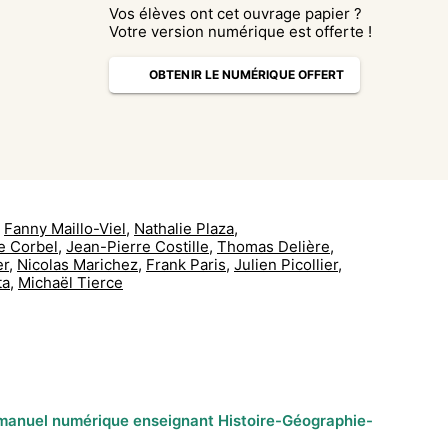
Vos élèves ont cet ouvrage papier ?
Votre version numérique est offerte !
OBTENIR LE NUMÉRIQUE OFFERT
Fanny Maillo-Viel
,
Nathalie Plaza
,
e Corbel
,
Jean-Pierre Costille
,
Thomas Delière
,
er
,
Nicolas Marichez
,
Frank Paris
,
Julien Picollier
,
ta
,
Michaël Tierce
manuel numérique enseignant Histoire-Géographie-