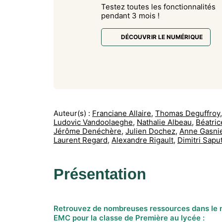
Testez toutes les fonctionnalités
pendant 3 mois !
DÉCOUVRIR LE NUMÉRIQUE
Auteur(s) :
Franciane Allaire
,
Thomas Deguffroy
,
Ludovic Vandoolaeghe
,
Nathalie Albeau
,
Béatric
Jérôme Denéchère
,
Julien Dochez
,
Anne Gasni
Laurent Regard
,
Alexandre Rigault
,
Dimitri Sapu
Présentation
Retrouvez de nombreuses ressources dans le 
EMC pour la classe de Première au lycée :