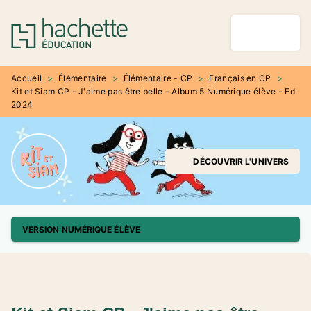
MENU
RECHERCHE
CONTENU
PIED DE PAGE
Accueil
>
Élémentaire
>
Élémentaire - CP
>
Français en CP
>
Kit et Siam CP - J'aime pas être belle - Album 5 Numérique élève - Ed.
2024
DÉCOUVRIR L'UNIVERS
VERSION NUMÉRIQUE ÉLÈVE