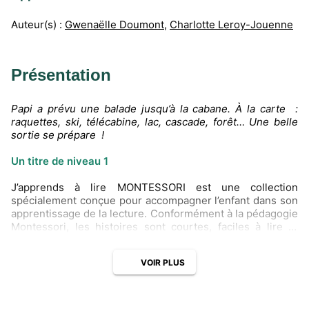
Auteur(s) :
Gwenaëlle Doumont
,
Charlotte Leroy-Jouenne
Présentation
Papi a prévu une balade jusqu’à la cabane. À la carte :
raquettes, ski, télécabine, lac, cascade, forêt… Une belle
sortie se prépare !
Un titre de niveau 1
J’apprends à lire MONTESSORI est une collection
spécialement conçue pour accompagner l’enfant dans son
apprentissage de la lecture. Conformément à la pédagogie
Montessori, les histoires sont courtes, faciles à lire et
répondent à la curiosité de l’enfant sur le monde qui
l’entoure. Des activités pour préparer la lecture et des
VOIR PLUS
pages « documentaires » sont proposées pour enrichir la
connaissance du monde de l’enfant.