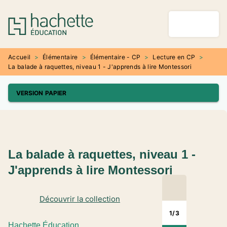
MENU
RECHERCHE
CONTENU
PIED DE PAGE
Accueil
>
Élémentaire
>
Élémentaire - CP
>
Lecture en CP
>
La balade à raquettes, niveau 1 - J'apprends à lire Montessori
VERSION PAPIER
La balade à raquettes, niveau 1 -
J'apprends à lire Montessori
Découvrir la collection
1
/
3
Hachette Éducation