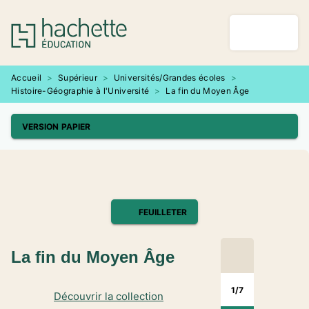
MENU
RECHERCHE
CONTENU
PIED DE PAGE
Accueil
>
Supérieur
>
Universités/Grandes écoles
>
Histoire-Géographie à l'Université
>
La fin du Moyen Âge
VERSION PAPIER
FEUILLETER
La fin du Moyen Âge
1
/
7
Découvrir la collection