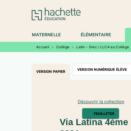
MENU
RECHERCHE
CONTENU
P
MATERNELLE
ÉLÉMENTAIRE
Accueil
>
Collège
>
Latin - Grec / LLCA au Collège
VERSION NUMÉRIQUE ÉLÈVE
VERSION PAPIER
Découvrir la collection
FEUILLETER
Via Latina 4ème -