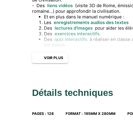
- Des
liens vidéos
(visite 3D de Rome, émission
romaine...) pour approfondir la civilisation.
Et en plus dans le manuel numérique :
Les
enregistrements audios des textes
Des
lectures d'images
pour aider les él
Des
exercices interactifs
.
Des
quiz interactifs
à réaliser en classe
les acquis.
VOIR PLUS
Détails techniques
PAGES
:
128
FORMAT
:
195MM X 280MM
PO