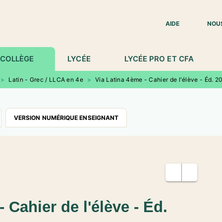
IED DE PAGE
AIDE
NOU
COLLÈGE
LYCÉE
LYCÉE PRO ET CFA
>
Latin - Grec / LLCA en 4e
>
Via Latina 4ème - Cahier de l'élève - Éd. 2
VERSION NUMÉRIQUE ENSEIGNANT
 Cahier de l'élève - Éd.