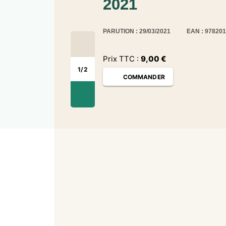
2021
PARUTION : 29/03/2021
EAN : 97820
Prix TTC :
9,00
€
1
/
2
COMMANDER