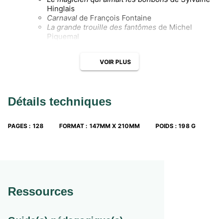
Hinglais
Carnaval
de François Fontaine
La grande trouille des fantômes
de Michel
Piquemal
Pipistrello et la poule aux oeufs d'or
d'Elzbieta
Chacun des textes proposés est :
VOIR PLUS
annoté pour les mots requérant une définition ;
illustré en couleur au fil du texte.
Détails techniques
PAGES
:
128
FORMAT
:
147MM X 210MM
POIDS
:
198 G
Ressources