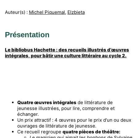
Auteur(s) :
Michel Piquemal
,
Elzbieta
Présentation
Le bibliobus Hachette : des recueils illustrés d’œuvres
intégrales, pour bâtir une culture littéraire au cycle 2.
Quatre œuvres intégrales
de littérature de
jeunesse illustrées, pour lire, comprendre et
échanger.
Un prix attractif : 4 œuvres pour le prix d'un ou deux
ouvrages de littérature de jeunesse.
Ce recueil regroupe
quatre pièces de théâtre:
Le magicien qui aimait les bonbons
de Sylvaine