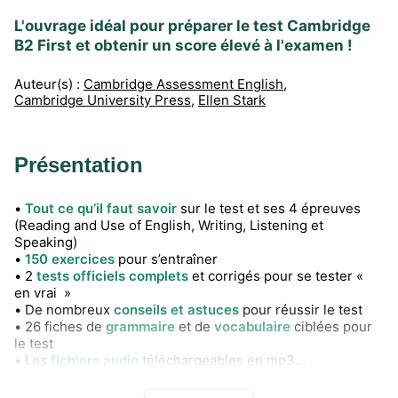
L'ouvrage idéal pour préparer le test Cambridge
B2 First et obtenir un score élevé à l'examen !
Auteur(s) :
Cambridge Assessment English
,
Cambridge University Press
,
Ellen Stark
Présentation
•
Tout ce qu’il faut savoir
sur le test et ses 4 épreuves
(Reading and Use of English, Writing, Listening et
Speaking)
•
150 exercices
pour s’entraîner
• 2
tests officiels complets
et corrigés pour se tester «
en vrai »
• De nombreux
conseils et astuces
pour réussir le test
• 26 fiches de
grammaire
et de
vocabulaire
ciblées pour
le test
• Les
fichiers audio
téléchargeables en mp3
Le
Cambridge English Certificate
est un test d'anglais