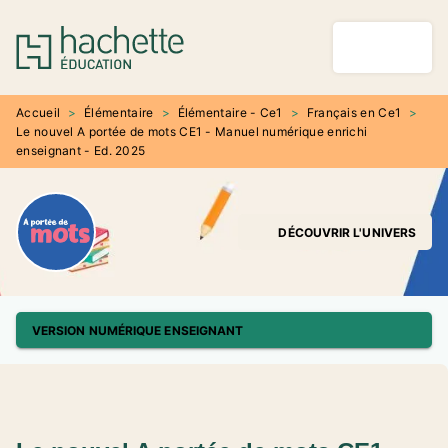
MENU
RECHERCHE
CONTENU
PIED DE PAGE
Accueil
>
Élémentaire
>
Élémentaire - Ce1
>
Français en Ce1
>
Le nouvel A portée de mots CE1 - Manuel numérique enrichi
enseignant - Ed. 2025
DÉCOUVRIR L'UNIVERS
VERSION NUMÉRIQUE ENSEIGNANT