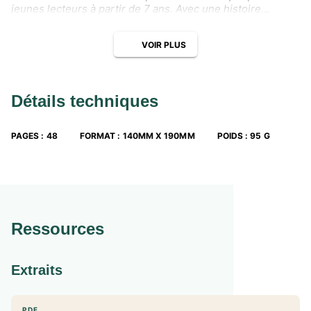
jeunes lecteurs à partir de 7 ans. Avec une histoire
haletante, et un texte facile à lire, nos apprentis lecteurs
prendront goût à la lecture.
VOIR PLUS
Détails techniques
PAGES
:
48
FORMAT
:
140MM X 190MM
POIDS
:
95 G
Ressources
Extraits
PDF