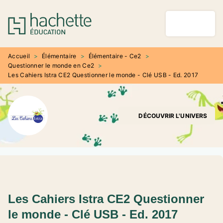
MENU
RECHERCHE
CONTENU
PIED DE PAGE
Accueil
>
Élémentaire
>
Élémentaire - Ce2
>
Questionner le monde en Ce2
>
Les Cahiers Istra CE2 Questionner le monde - Clé USB - Ed. 2017
DÉCOUVRIR L'UNIVERS
Les Cahiers Istra CE2 Questionner
le monde - Clé USB - Ed. 2017