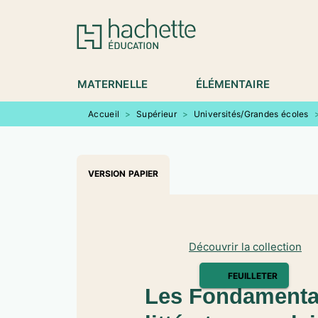
MENU
RECHERCHE
CONTENU
P
MATERNELLE
ÉLÉMENTAIRE
Accueil
>
Supérieur
>
Universités/Grandes écoles
VERSION PAPIER
Découvrir la collection
FEUILLETER
Les Fondamentau