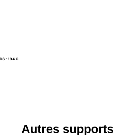
01-1950)
IDS
:
194 G
Autres supports