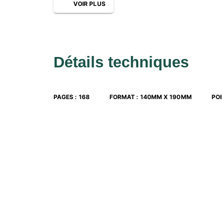
4. La littérature de la Restauration (1660-1702)
VOIR PLUS
5. De la raison à la vision (1702-1798)
6. Le romantisme (1798-1837)
7. La littérature victorienne (1837-1901)
e
8. Le XX
siècle et la révolution moderniste (19
9. Les contemporains (1950-2018)
Détails techniques
PAGES
:
168
FORMAT
:
140MM X 190MM
PO