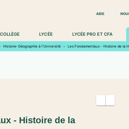
IED DE PAGE
AIDE
NOU
COLLÈGE
LYCÉE
LYCÉE PRO ET CFA
>
Histoire-Géographie à l'Université
>
Les Fondamentaux - Histoire de la li
x - Histoire de la