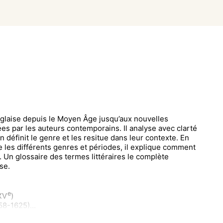
 anglaise depuis le Moyen Âge jusqu’aux nouvelles
s par les auteurs contemporains. Il analyse avec clarté
n définit le genre et les resitue dans leur contexte. En
re les différents genres et périodes, il explique comment
. Un glossaire des termes littéraires le complète
se.
e
XV
)
558-1625)
ittérature religieuse (1625-1660)