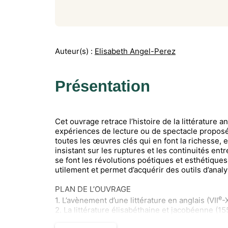
Auteur(s) :
Elisabeth Angel-Perez
Présentation
Cet ouvrage retrace l’histoire de la littérature
expériences de lecture ou de spectacle proposée
toutes les œuvres clés qui en font la richesse, e
insistant sur les ruptures et les continuités ent
se font les révolutions poétiques et esthétiques
utilement et permet d’acquérir des outils d’analy
PLAN DE L’OUVRAGE
e
1. L’avènement d’une littérature en anglais (VII
-
2. La littérature élisabéthaine et jacobéenne (1
e
3. Le début du XVII
siècle sous le signe de la l