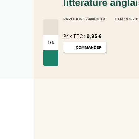
littérature angla
PARUTION : 29/08/2018
EAN : 97820
Prix TTC :
9,95
€
1
/
6
COMMANDER