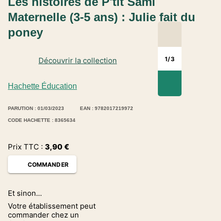
Les histoires de P'tit Sami
Maternelle (3-5 ans) : Julie fait du
poney
1
/
3
Découvrir la collection
Hachette Éducation
PARUTION : 01/03/2023
EAN : 9782017219972
CODE HACHETTE : 8365634
Prix TTC :
3,90
€
COMMANDER
Et sinon...
Votre établissement peut
commander chez un