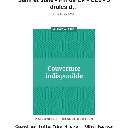
Sami et Julie - Fin de CP - CE1 - 5
drôles d…
07/10/2026
À PARAÎTRE
MATERNELLE - GRANDE SECTION
Sami et Julie Dès 4 ans - Mini héros