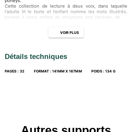
poneys.
Cette collection de lecture à deux voix, dans laquelle
l’adulte lit le texte et l’enfant nomme les mots illustrés,
permet à votre enfant de structurer son langage, de se
préparer à l’apprentissage de la lecture, et de comprendre
ses propres émotions grâce à des thèmes qui lui sont
VOIR PLUS
familiers.
Des petites histoires qui font parler les enfants !
Détails techniques
PAGES
:
32
FORMAT
:
141MM X 167MM
POIDS
:
134 G
Autres supports