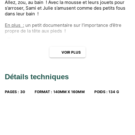
Allez, zou, au bain ! Avec la mousse et leurs jouets pour
s’arroser, Sami et Julie s’amusent comme des petits fous
dans leur bain !
En plus :
un petit documentaire sur l’importance d’être
propre de la tête aux pieds !
Cette collection de lecture à deux voix, dans laquelle
l’adulte lit le texte et l’enfant nomme les mots illustrés,
VOIR PLUS
permet à votre enfant de structurer son langage, de se
préparer à l’apprentissage de la lecture, et de comprendre
ses propres émotions grâce à des thèmes qui lui sont
familiers.
Détails techniques
Des petites histoires qui font parler les enfants !
PAGES
:
30
FORMAT
:
140MM X 160MM
POIDS
:
134 G