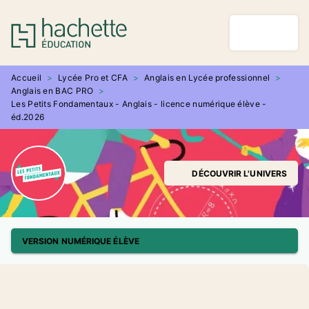
MENU
RECHERCHE
CONTENU
PIED DE PAGE
Accueil
>
Lycée Pro et CFA
>
Anglais en Lycée professionnel
>
Anglais en BAC PRO
>
Les Petits Fondamentaux - Anglais - licence numérique élève -
éd.2026
DÉCOUVRIR L'UNIVERS
VERSION NUMÉRIQUE ÉLÈVE