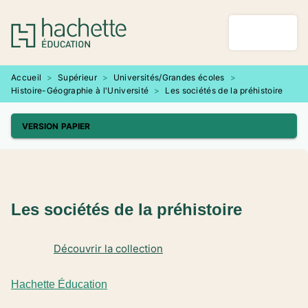
MENU
RECHERCHE
CONTENU
PIED DE PAGE
Accueil
>
Supérieur
>
Universités/Grandes écoles
>
Histoire-Géographie à l'Université
>
Les sociétés de la préhistoire
VERSION PAPIER
Les sociétés de la préhistoire
Découvrir la collection
Hachette Éducation