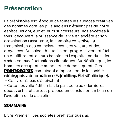
Présentation
La préhistoire est l’époque de toutes les audaces créatives
des hommes dont les plus anciens n’étaient pas de notre
espèce. Ils ont, eux et leurs successeurs, nos ancêtres à
tous, découvert la puissance de la vie en société et son
organisation rassurante, la mémoire collective, la
transmission des connaissances, des valeurs et des
croyances. Au paléolithique, ils ont progressivement établi
un équilibre entre leurs besoins et l’exploitation du milieu,
s’adaptant aux fluctuations climatiques. Au Néolithique, les
hommes occupent le monde et le domestiquent. Ces
transformations conduisent à l’apparition de la société
POINTS FORTS
rurale, puis à la formation des premiers États historiques.
- L’ensemble de la période (Paléolithique et Néolithique)
- Ce livre n’a pas d’équivalent
- Cette nouvelle édition fait la part belle aux dernières
découvertes et surtout propose en conclusion un bilan de
l’évolution de la discipline
SOMMAIRE
Livre Premier : Les sociétés préhistoriques au