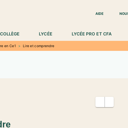
IED DE PAGE
AIDE
NOU
COLLÈGE
LYCÉE
LYCÉE PRO ET CFA
re en Ce1
>
Lire et comprendre
dre