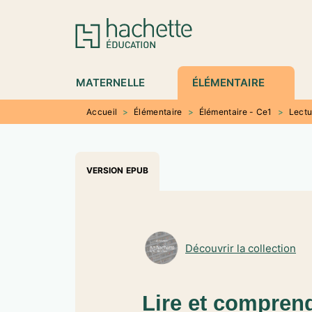
MENU
RECHERCHE
CONTENU
P
MATERNELLE
ÉLÉMENTAIRE
Accueil
>
Élémentaire
>
Élémentaire - Ce1
>
Lectu
VERSION EPUB
Découvrir la collection
Lire et compren