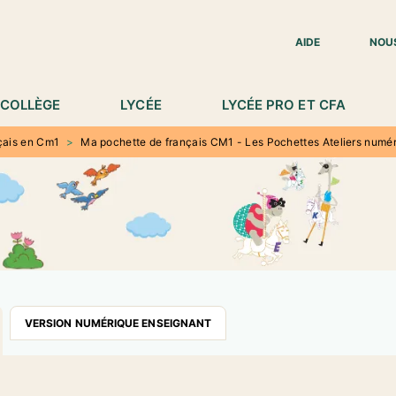
IED DE PAGE
AIDE
NOU
COLLÈGE
LYCÉE
LYCÉE PRO ET CFA
çais en Cm1
>
Ma pochette de français CM1 - Les Pochettes Ateliers numér
VERSION NUMÉRIQUE ENSEIGNANT