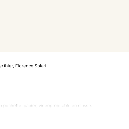
rthier
,
Florence Solari
la pochette papier, vidéoprojetable en classe.