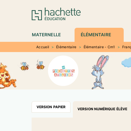
MENU
RECHERCHE
CONTENU
P
MATERNELLE
ÉLÉMENTAIRE
Accueil
>
Élémentaire
>
Élémentaire - Cm1
>
Fran
VERSION PAPIER
VERSION NUMÉRIQUE ÉLÈVE