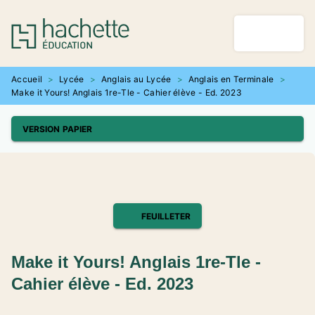
MENU
RECHERCHE
CONTENU
PIED DE PAGE
Accueil
>
Lycée
>
Anglais au Lycée
>
Anglais en Terminale
>
Make it Yours! Anglais 1re-Tle - Cahier élève - Ed. 2023
VERSION PAPIER
FEUILLETER
Make it Yours! Anglais 1re-Tle -
Cahier élève - Ed. 2023