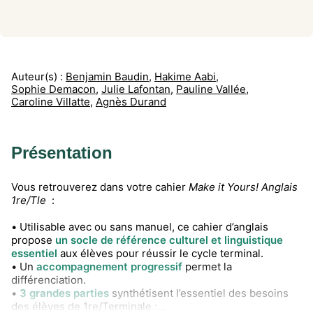
Auteur(s) :
Benjamin Baudin
,
Hakime Aabi
,
Sophie Demacon
,
Julie Lafontan
,
Pauline Vallée
,
Caroline Villatte
,
Agnès Durand
Présentation
Vous retrouverez dans votre cahier
Make it Yours! Anglais
1re/Tle
:
• Utilisable avec ou sans manuel, ce cahier d’anglais
propose
un socle de référence culturel et linguistique
essentiel
aux élèves pour réussir le cycle terminal.
• Un
accompagnement progressif
permet la
différenciation.
•
3 grandes parties
synthétisent l’essentiel des besoins
des élèves de 1re/Terminale :