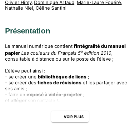
Olivier Himy
,
Dominique Artaud
,
Marie-Laure Fouéré
,
Nathalie Niel
,
Céline Santini
Présentation
Le manuel numérique contient
l'intégralité du manuel
e
papier
Les couleurs du Français 5
édition 2010
,
consultable à distance ou sur le poste de l’élève ;
L’élève peut ainsi :
- se créer une
bibliothèque de liens
;
- se créer des
fiches de révisions
et les partager avec
ses amis ;
- faire un
exposé à vidéo-projeter
;
et
alléger
son cartable !
Tarif préférentiel
réservé aux prescripteurs du manuel
VOIR PLUS
papier.