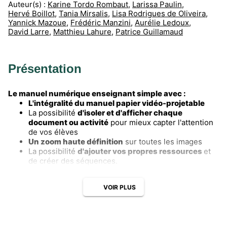
Auteur(s) :
Karine Tordo Rombaut
,
Larissa Paulin
,
Hervé Boillot
,
Tania Mirsalis
,
Lisa Rodrigues de Oliveira
,
Yannick Mazoue
,
Frédéric Manzini
,
Aurélie Ledoux
,
David Larre
,
Matthieu Lahure
,
Patrice Guillamaud
Présentation
Le manuel numérique enseignant simple avec :
L'intégralité du manuel papier vidéo-projetable
La possibilité
d'isoler et d'afficher chaque
document ou activité
pour mieux capter l'attention
de vos élèves
Un zoom haute définition
sur toutes les images
La possibilité
d'ajouter vos propres ressources
et
de créer des séquences.
VOIR PLUS