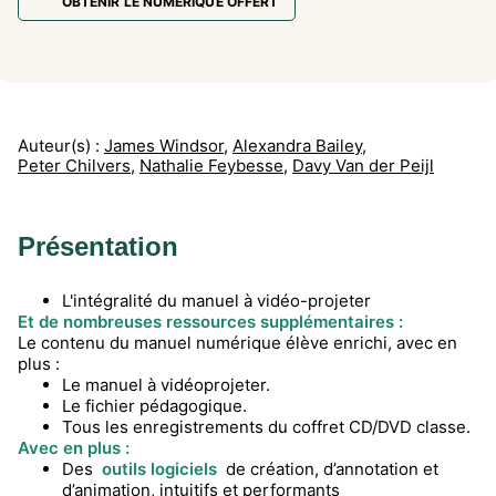
OBTENIR LE NUMÉRIQUE OFFERT
Auteur(s) :
James Windsor
,
Alexandra Bailey
,
Peter Chilvers
,
Nathalie Feybesse
,
Davy Van der Peijl
Présentation
L'intégralité du manuel à vidéo-projeter
Et de nombreuses ressources supplémentaires :
Le contenu du manuel numérique élève enrichi, avec en
plus :
Le manuel à vidéoprojeter.
Le fichier pédagogique.
Tous les enregistrements du coffret CD/DVD classe.
Avec en plus :
Des
outils logiciels
de création, d’annotation et
d’animation, intuitifs et performants