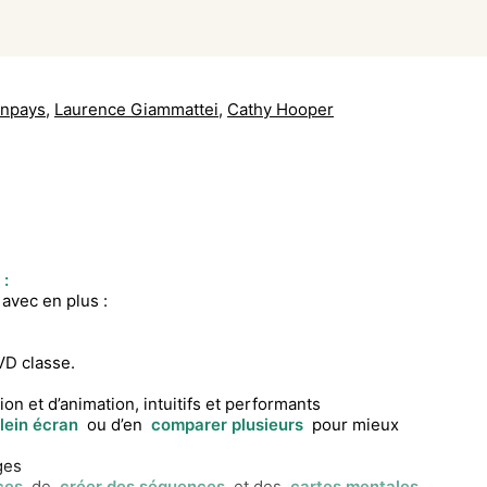
onpays
,
Laurence Giammattei
,
Cathy Hooper
 :
avec en plus :
VD classe.
on et d’animation, intuitifs et performants
lein écran
ou d’en
comparer plusieurs
pour mieux
ges
ces
, de
créer des séquences
et des
cartes mentales