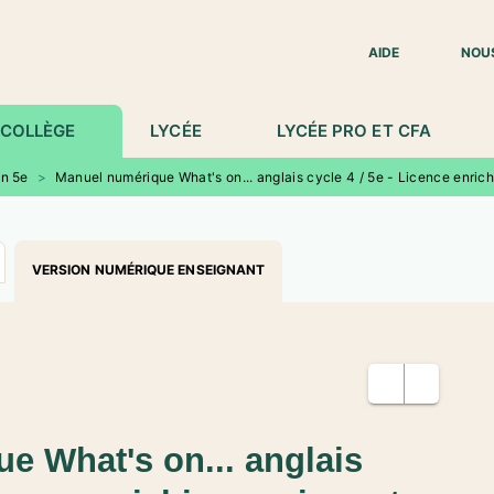
IED DE PAGE
AIDE
NOU
COLLÈGE
LYCÉE
LYCÉE PRO ET CFA
en 5e
>
Manuel numérique What's on... anglais cycle 4 / 5e - Licence enrich
VERSION NUMÉRIQUE ENSEIGNANT
e What's on... anglais