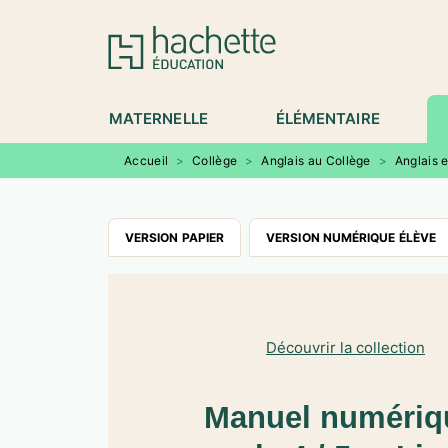
MENU
RECHERCHE
CONTENU
P
MATERNELLE
ÉLÉMENTAIRE
Accueil
>
Collège
>
Anglais au Collège
>
Anglais 
VERSION PAPIER
VERSION NUMÉRIQUE ÉLÈVE
Découvrir la collection
Manuel numériqu