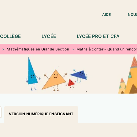
IED DE PAGE
AIDE
NOU
COLLÈGE
LYCÉE
LYCÉE PRO ET CFA
>
Mathématiques en Grande Section
>
Maths à conter - Quand un rencon
VERSION NUMÉRIQUE ENSEIGNANT