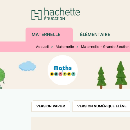
MENU
RECHERCHE
CONTENU
P
MATERNELLE
ÉLÉMENTAIRE
Accueil
>
Maternelle
>
Maternelle - Grande Section
VERSION PAPIER
VERSION NUMÉRIQUE ÉLÈVE