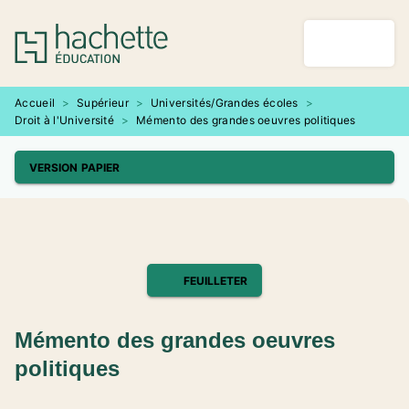
MENU
RECHERCHE
CONTENU
PIED DE PAGE
Accueil
>
Supérieur
>
Universités/Grandes écoles
>
Droit à l'Université
>
Mémento des grandes oeuvres politiques
VERSION PAPIER
FEUILLETER
Mémento des grandes oeuvres
politiques