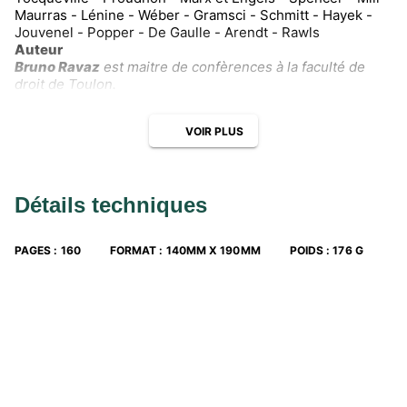
Maurras - Lénine - Wéber - Gramsci - Schmitt - Hayek -
Jouvenel - Popper - De Gaulle - Arendt - Rawls
Auteur
Bruno Ravaz
est maitre de confèrences à la faculté de
droit de Toulon.
VOIR PLUS
Détails techniques
PAGES
:
160
FORMAT
:
140MM X 190MM
POIDS
:
176 G