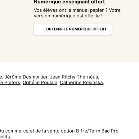
Numérique enseignant offert
Vos élèves ont le manuel papier ? Votre
version numérique est offerte !
OBTENIR LE NUMÉRIQUE OFFERT
é
,
Jérôme Desmortier
,
Jean Ritchy Thernéus
,
ie Pieters
,
Ophélie Poulain
,
Catherine Rosinska
,
u commerce et de la vente option B 1re/Term Bac Pro
ctifs.