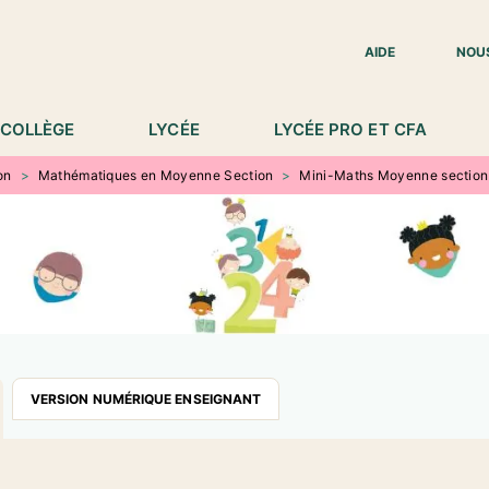
IED DE PAGE
AIDE
NOU
COLLÈGE
LYCÉE
LYCÉE PRO ET CFA
on
>
Mathématiques en Moyenne Section
>
Mini-Maths Moyenne section 
VERSION NUMÉRIQUE ENSEIGNANT