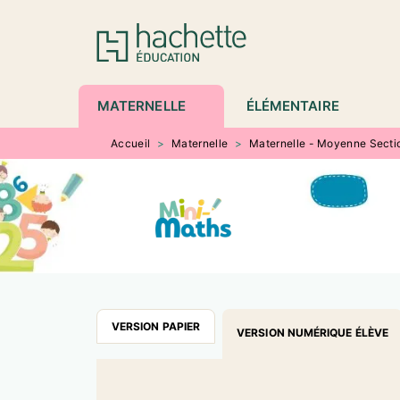
MENU
RECHERCHE
CONTENU
P
MATERNELLE
ÉLÉMENTAIRE
Accueil
>
Maternelle
>
Maternelle - Moyenne Secti
VERSION PAPIER
VERSION NUMÉRIQUE ÉLÈVE