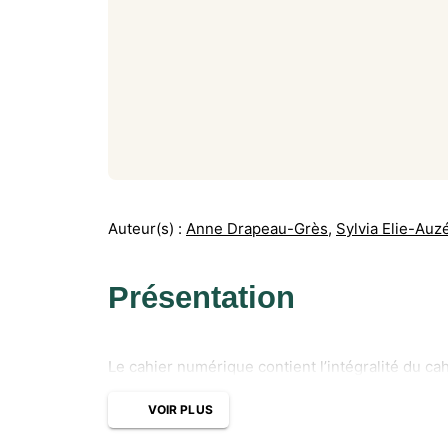
Auteur(s) :
Anne Drapeau-Grès
,
Sylvia Elie-Auz
Présentation
Le cahier numérique contient l’intégralité du ca
VOIR PLUS