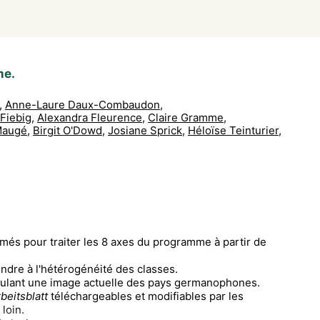
me.
,
Anne-Laure Daux-Combaudon
,
Fiebig
,
Alexandra Fleurence
,
Claire Gramme
,
Maugé
,
Birgit O'Dowd
,
Josiane Sprick
,
Héloïse Teinturier
,
hmés pour traiter les 8 axes du programme à partir de
ndre à l'hétérogénéité des classes.
culant une image actuelle des pays germanophones.
beitsblatt
téléchargeables et modifiables par les
loin.