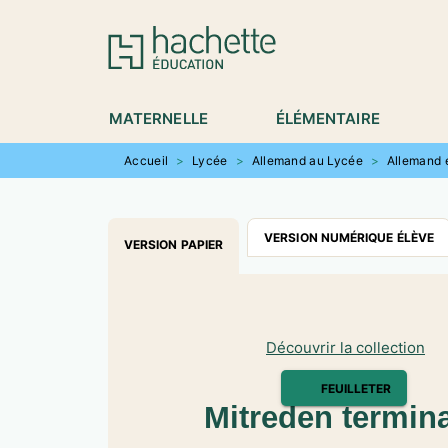
MENU
RECHERCHE
CONTENU
P
MATERNELLE
ÉLÉMENTAIRE
Accueil
>
Lycée
>
Allemand au Lycée
>
Allemand 
VERSION NUMÉRIQUE ÉLÈVE
VERSION PAPIER
Découvrir la collection
FEUILLETER
Mitreden termina