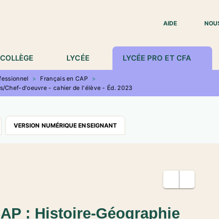
IED DE PAGE
AIDE
NOU
COLLÈGE
LYCÉE
LYCÉE PRO ET CFA
fessionnel
>
Français en CAP
>
/Chef-d'oeuvre - cahier de l'élève - Éd. 2023
VERSION NUMÉRIQUE ENSEIGNANT
AP : Histoire-Géographie