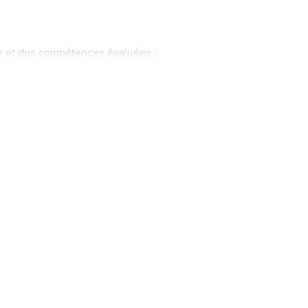
ve et des compétences évaluées ;
au long de l’année ;
nées par les autrices-enseignantes en lycée
ils méthodologiques efficaces
;
ral.