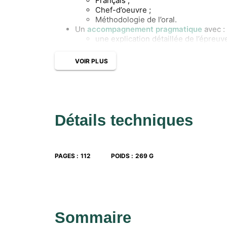
Français ;
Chef-d’oeuvre ;
Méthodologie de l’oral.
Un
accompagnement pragmatique
avec :
une explication détaillée de l’épreu
un
journal de bord à compléter
tout 
23 vidéos coaching sur-mesure
tour
VOIR PLUS
professionnel et CFA pour des
conse
de
l’entraînement
pour réussir son o
Détails techniques
PAGES
:
112
POIDS
:
269 G
Sommaire