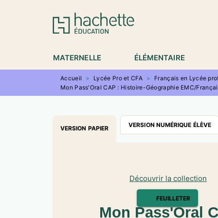
MENU
RECHERCHE
CONTENU
P
MATERNELLE
ÉLÉMENTAIRE
Accueil
>
Lycée Pro et CFA
>
Français en Lycée pro
Mon Pass'Oral CAP : Histoire-Géographie EMC/Français
VERSION NUMÉRIQUE ÉLÈVE
VERSION PAPIER
Découvrir la collection
FEUILLETER
Mon Pass'Oral C