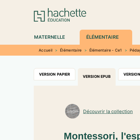
MENU
RECHERCHE
CONTENU
P
MATERNELLE
ÉLÉMENTAIRE
Accueil
>
Élémentaire
>
Élémentaire - Ce1
>
Péda
VERSION PAPIER
VERSION
VERSION EPUB
Découvrir la collection
Montessori, l'espr