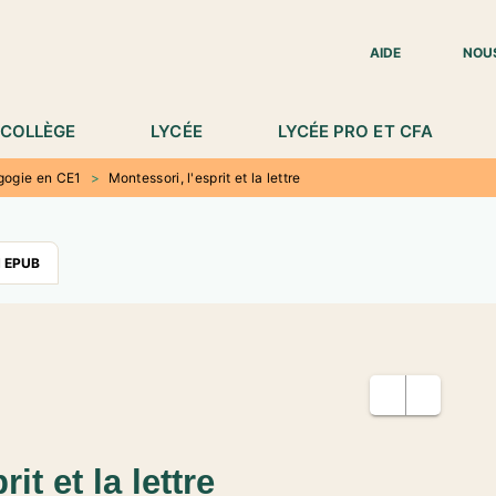
IED DE PAGE
AIDE
NOU
COLLÈGE
LYCÉE
LYCÉE PRO ET CFA
gogie en CE1
>
Montessori, l'esprit et la lettre
 EPUB
it et la lettre