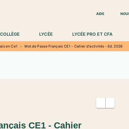
IED DE PAGE
AIDE
NOU
COLLÈGE
LYCÉE
LYCÉE PRO ET CFA
ais en Ce1
>
Mot de Passe Français CE1 - Cahier d'activités - Ed. 2026
ançais CE1 - Cahier