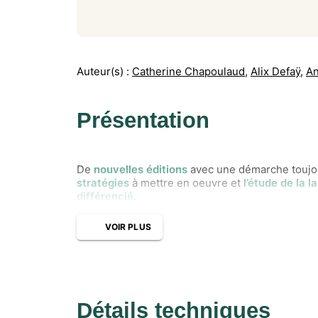
Auteur(s) :
Catherine Chapoulaud
,
Alix Defaÿ
,
An
Présentation
De
nouvelles éditions
avec une démarche toujo
stratégies
à mettre en oeuvre et
l’étude de la l
différencié
.
VOIR PLUS
Détails techniques