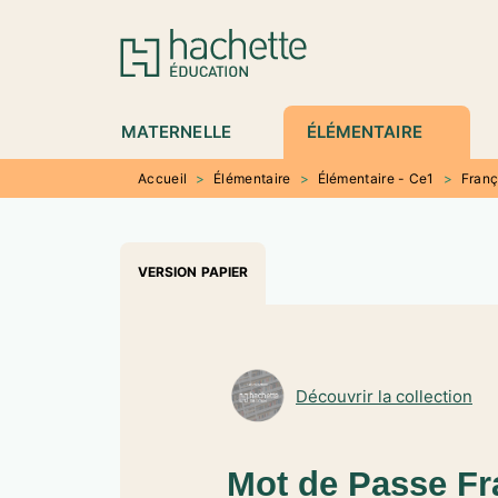
MENU
RECHERCHE
CONTENU
P
MATERNELLE
ÉLÉMENTAIRE
Accueil
>
Élémentaire
>
Élémentaire - Ce1
>
Franç
VERSION PAPIER
Découvrir la collection
Mot de Passe Fr