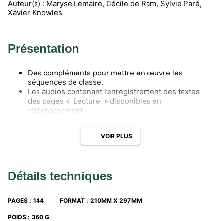
Auteur(s) :
Maryse Lemaire
,
Cécile de Ram
,
Sylvie Paré
,
Xavier Knowles
Présentation
Des compléments pour mettre en œuvre les
séquences de classe.
Les audios contenant l’enregistrement des textes
des pages « Lecture » disponibles en
téléchargement.
VOIR PLUS
Détails techniques
PAGES
:
144
FORMAT
:
210MM X 297MM
POIDS
:
360 G