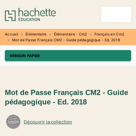
MENU
RECHERCHE
CONTENU
PIED DE PAGE
Accueil
>
Élémentaire
>
Élémentaire - Cm2
>
Français en Cm2
>
Mot de Passe Français CM2 - Guide pédagogique - Ed. 2018
VERSION PAPIER
Mot de Passe Français CM2 - Guide
pédagogique - Ed. 2018
Découvrir la collection