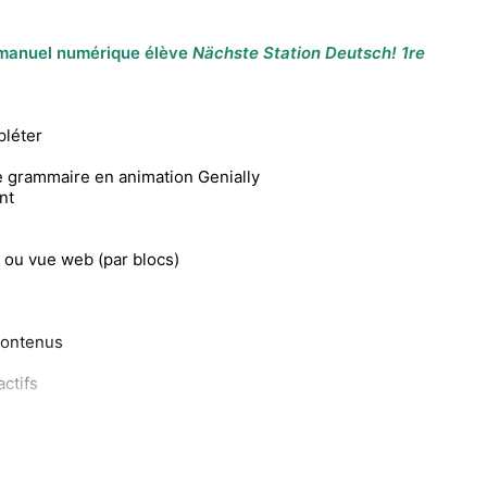
 manuel numérique élève
Nächste Station Deutsch!
1re
pléter
de grammaire en animation Genially
nt
 ou vue web (par blocs)
 contenus
ctifs