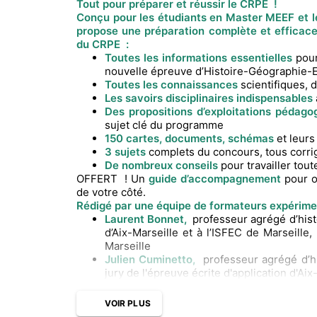
Tout pour préparer et réussir le CRPE !
Conçu pour les étudiants en Master MEEF et le
propose une préparation complète et efficace 
du CRPE :
Toutes les informations essentielles
pou
nouvelle épreuve d’Histoire-Géographie
Toutes les connaissances
scientifiques,
Les savoirs disciplinaires indispensables
Des propositions d’exploitations pédag
sujet clé du programme
150 cartes, documents, schémas
et leurs
3 sujets
complets du concours, tous corri
De nombreux conseils
pour travailler tout
OFFERT ! Un
guide d’accompagnement
pour o
de votre côté.
Rédigé par une équipe de formateurs expérime
Laurent Bonnet,
professeur agrégé d’his
d’Aix-Marseille et à l’ISFEC de Marseille,
Marseille
Julien Cuminetto,
professeur agrégé d’
jury de l'épreuve écrite d'application d'Aix
VOIR PLUS