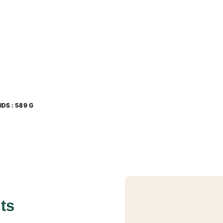
mathématiques, formatrice à l’INSPÉ de Paris, Master
ématiques, formateur à l’INSPÉ de Corse, Master MEEF
de mathématiques, docteur en mathématiques pures et
nd
t 2
degrés
IDS
:
589 G
ts