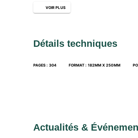
1
et 2
degrés
Emmanuelle Servat,
professeure agrégée de 
VOIR PLUS
er
nd
MEEF 1
et 2
degrés
Joseph Sansonetti,
professeur agrégé de math
er
nd
1
et 2
degrés
Jean-Christophe Tomasi,
professeur agrégé 
er
formateur à l’INSPÉ de Corse, Master MEEF 1
e
Détails techniques
PAGES
:
304
FORMAT
:
182MM X 250MM
PO
Actualités & Événemen