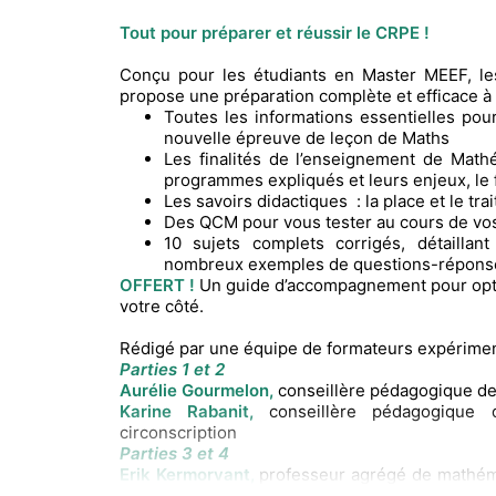
Tout pour préparer et réussir le CRPE !
Conçu pour les étudiants en Master MEEF, les
propose une préparation complète et efficace à 
Toutes les informations essentielles po
nouvelle épreuve de leçon de Maths
Les finalités de l’enseignement de Math
programmes expliqués et leurs enjeux, le
Les savoirs didactiques : la place et le tr
Des QCM pour vous tester au cours de vos
10 sujets complets corrigés, détaillan
nombreux exemples de questions-réponses
OFFERT !
Un guide d’accompagnement pour optim
votre côté.
Rédigé par une équipe de formateurs expérimen
Parties 1 et 2
Aurélie Gourmelon,
conseillère pédagogique de
Karine Rabanit,
conseillère pédagogique 
circonscription
Parties 3 et 4
Erik Kermorvant,
professeur agrégé de mathém
er
nd