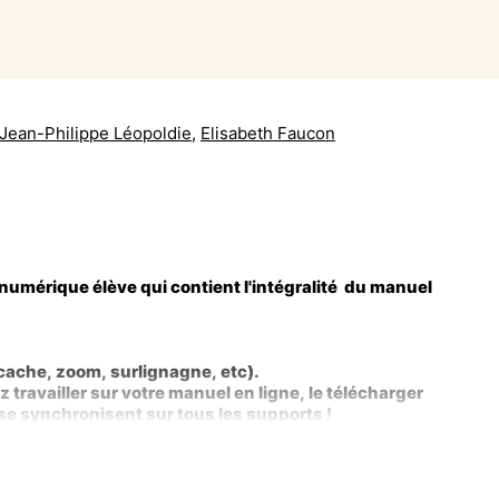
Jean-Philippe Léopoldie
,
Elisabeth Faucon
umérique élève qui contient l'intégralité du manuel
(cache, zoom, surlignagne, etc).
travailler sur votre manuel en ligne, le télécharger
 se synchronisent sur tous les supports !