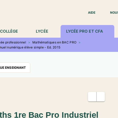
IED DE PAGE
AIDE
NOU
COLLÈGE
LYCÉE
LYCÉE PRO ET CFA
ée professionnel
>
Mathématiques en BAC PRO
>
anuel numérique élève simple - Ed. 2015
QUE ENSEIGNANT
hs 1re Bac Pro Industriel