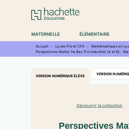
MENU
RECHERCHE
CONTENU
P
MATERNELLE
ÉLÉMENTAIRE
Accueil
>
Lycée Pro et CFA
>
Mathématiques en Lyc
Perspectives Maths 1re Bac Pro Industriel (A et B) - M
VERSION NUMÉRI
VERSION NUMÉRIQUE ÉLÈVE
Découvrir la collection
Perspectives Mat