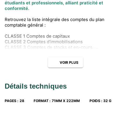
étudiants et professionnels, alliant praticité et
conformité.
Retrouvez la liste intégrale des comptes du plan
comptable général :
CLASSE 1 Comptes de capitaux
CLASSE 2 Comptes d’immobilisations
CLASSE 3 Comptes de stocks et en-cours
CLASSE 4 Comptes de tiers
CLASSE 5 Comptes financiers
VOIR PLUS
CLASSE 6 Comptes de charges
CLASSE 7 Comptes de produits
CLASSE 8 Comptes spéciaux.
Détails techniques
Depuis 15 ans
, le Plan Comptable Général est mis à jour
chaque année et s'adresse aux étudiants (école de
commerce, université, BTS, IUT, DCG...) et aux
PAGES
:
28
FORMAT
:
71MM X 222MM
POIDS
:
32 G
professionnels.