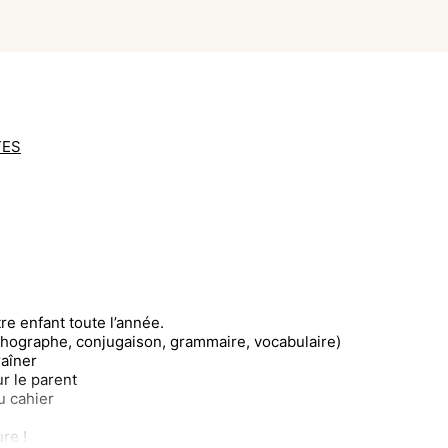
TES
e enfant toute l’année.
thographe, conjugaison, grammaire, vocabulaire)
raîner
ur le parent
u cahier
re !