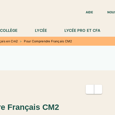
IED DE PAGE
AIDE
NOU
COLLÈGE
LYCÉE
LYCÉE PRO ET CFA
çais en Cm2
>
Pour Comprendre Français CM2
e Français CM2