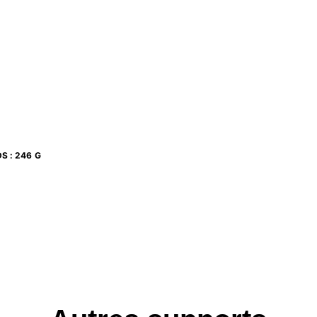
DS
:
246 G