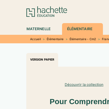
MENU
RECHERCHE
CONTENU
P
MATERNELLE
ÉLÉMENTAIRE
Accueil
>
Élémentaire
>
Élémentaire - Cm2
>
Fran
VERSION PAPIER
Découvrir la collection
Pour Comprendr