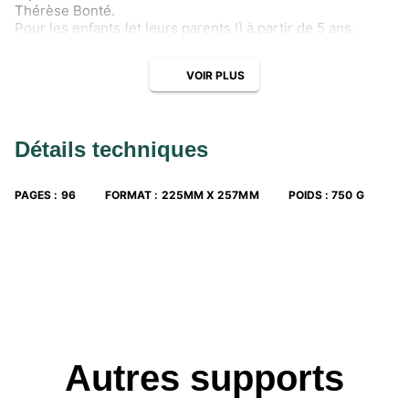
Thérèse Bonté.
Pour les enfants (et leurs parents !) à partir de 5 ans.
VOIR PLUS
Détails techniques
PAGES
:
96
FORMAT
:
225MM X 257MM
POIDS
:
750 G
Autres supports