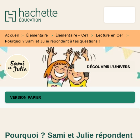
MENU
RECHERCHE
CONTENU
PIED DE PAGE
Accueil
>
Élémentaire
>
Élémentaire - Ce1
>
Lecture en Ce1
>
Pourquoi ? Sami et Julie répondent à tes questions !
DÉCOUVRIR L'UNIVERS
VERSION PAPIER
Pourquoi ? Sami et Julie répondent